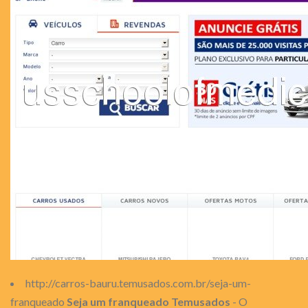
http://carros-bauru.temusados.com.br/seja-um-
franqueado
Seja um franqueado Temusados
- O