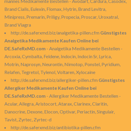
mannes Medikamente Bestellen - Avodart, Cardura, Casodex,
Brand Cialis, Eulexin, Flomax, Hytrin, Brand Levitra,
Minipress, Premarin, Priligy, Propecia, Proscar, Uroxatral,
Brand Viagra
http://de.saferxmd.biz/analgetika-pillen.cfm
Günstigstes
Analgetika Medikamente Kaufen Online bei
DE.SafeRxMD.com
- Analgetika Medikamente Bestellen -
Arcoxia, Cymbalta, Feldene, Indocin, Indocin Sr, Lyrica,
Motrin, Naprosyn, Neurontin, Nimotop, Ponstel, Pyridium,
Relafen, Tegretol, Tylenol, Voltaren, Xylocaine
http://de.saferxmd.biz/allergiker-pillen.cfm
Günstigstes
Allergiker Medikamente Kaufen Online bei
DE.SafeRxMD.com
- Allergiker Medikamente Bestellen -
Acular, Allegra, Aristocort, Atarax, Clarinex, Claritin,
Danocrine, Dexone, Elocon, Optivar, Periactin, Singulair,
Tavist, Zyrtec, Zyrtec-d
http://de.saferxmd.biz/antibiotika-pillen.cfm