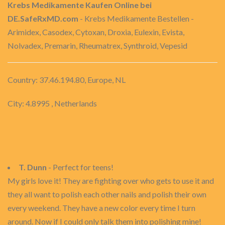
Krebs Medikamente Kaufen Online bei
DE.SafeRxMD.com
- Krebs Medikamente Bestellen -
Arimidex, Casodex, Cytoxan, Droxia, Eulexin, Evista,
Nolvadex, Premarin, Rheumatrex, Synthroid, Vepesid
Country: 37.46.194.80, Europe, NL
City: 4.8995 , Netherlands
T. Dunn
- Perfect for teens!
My girls love it! They are fighting over who gets to use it and
they all want to polish each other nails and polish their own
every weekend. They have a new color every time I turn
around. Now if I could only talk them into polishing mine!