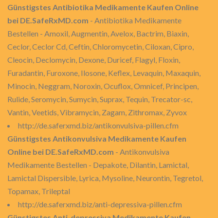
Günstigstes Antibiotika Medikamente Kaufen Online
bei DE.SafeRxMD.com
- Antibiotika Medikamente
Bestellen - Amoxil, Augmentin, Avelox, Bactrim, Biaxin,
Ceclor, Ceclor Cd, Ceftin, Chloromycetin, Ciloxan, Cipro,
Cleocin, Declomycin, Dexone, Duricef, Flagyl, Floxin,
Furadantin, Furoxone, Ilosone, Keflex, Levaquin, Maxaquin,
Minocin, Neggram, Noroxin, Ocuflox, Omnicef, Principen,
Rulide, Seromycin, Sumycin, Suprax, Tequin, Trecator-sc,
Vantin, Veetids, Vibramycin, Zagam, Zithromax, Zyvox
http://de.saferxmd.biz/antikonvulsiva-pillen.cfm
Günstigstes Antikonvulsiva Medikamente Kaufen
Online bei DE.SafeRxMD.com
- Antikonvulsiva
Medikamente Bestellen - Depakote, Dilantin, Lamictal,
Lamictal Dispersible, Lyrica, Mysoline, Neurontin, Tegretol,
Topamax, Trileptal
http://de.saferxmd.biz/anti-depressiva-pillen.cfm
Günstigstes Anti-depressiva Medikamente Kaufen