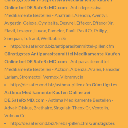
Online bei DE.SafeRxMD.com
- Anti-depressiva
Medikamente Bestellen - Anafranil, Asendin, Aventyl,
Aygestin, Celexa, Cymbalta, Desyrel, Effexor, Effexor Xr,
Elavil, Lexapro, Luvox, Pamelor, Paxil, Paxil Cr, Priligy,
Sinequan, Tofranil, Wellbutrin Sr
http://de.saferxmd.biz/antiparasitenmittel-pillen.cfm
Günstigstes Antiparasitenmittel Medikamente Kaufen
Online bei DE.SafeRxMD.com
- Antiparasitenmittel
Medikamente Bestellen - Acticin, Albenza, Aralen, Fansidar,
Lariam, Stromectol, Vermox, Vibramycin
http://de.saferxmd.biz/asthma-pillen.cfm
Günstigstes
Asthma Medikamente Kaufen Online bei
DE.SafeRxMD.com
- Asthma Medikamente Bestellen -
Advair Diskus, Brethaire, Singulair, Theox Cr, Ventolin,
Volmax Cr
http://de.saferxmd.biz/krebs-pillen.cfm
Günstigstes