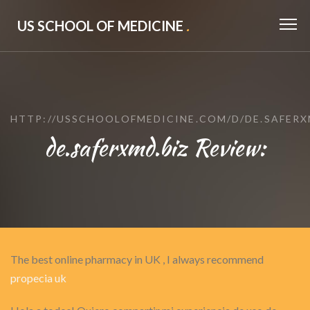
US SCHOOL OF MEDICINE
.
HTTP://USSCHOOLOFMEDICINE.COM/D/DE.SAFERX
de.saferxmd.biz Review:
The best online pharmacy in UK , I always recommend
propecia uk