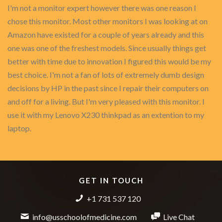
I'm not a monitor expert however there was one reason I
chose this monitor. Most other monitors I was looking at on
Amazon have existed for a couple of years already and this
one was one of the freshest models. Since usually things get
better with time due to innovation I figured this would be my
best choice. I'm not a fan of lots of extremely dumb design
decisions by HP in the past since I repair their computers on
and off for a living. But I'm very pleased with this monitor. I
use it with my Lenovo X230 thinkpad as an extention to my
laptop.
GET IN TOUCH
+1 731 537 120
info@usschoolofmedicine.com
Live Chat