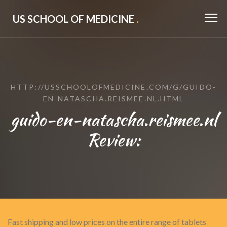
US SCHOOL OF MEDICINE
.
HTTP://USSCHOOLOFMEDICINE.COM/G/GUIDO-
EN-NATASCHA.REISMEE.NL.HTML
guido-en-natascha.reismee.nl
Review:
Fast shipping and low prices on the entire range of tablets