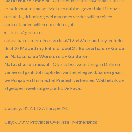
Natascha.reismee.nl
- Oké, het laatste reisverhaal.. Het zit
er ook voor mij nu op. Met een dubbel gevoel sluit ik onze
reis af. Ja, ik had nog wel maanden verder willen reizen,
andere landen willen ontdekken, ni..
http://guido-en-
natascha.reismee.nl/reisverhaal/12542/me-and-my-enfield-
deel-2/
Me and my Enfield, deel 2 » Reisverhalen » Guido
en Natascha op Wereldreis » Guido-en-
Natascha.reismee.nl
- Oke, ik ben weer terug in Delhi en
vanavond ga ik John ophalen van het vliegveld. Samen gaan
we Punjab en Himmachal Pradesh verkennen. Wat heb ik de
afgelopen week uitgespookt:De kaya..
Country: 31.7.4.127, Europe, NL
City: 6.7897 Provincie Overijssel, Netherlands