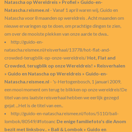
Natascha op Wereldreis » Profiel » Guido-en-
Natascha.reismee.nl
- Vanaf 1 april waren wij, Guido en
Natascha voor 8 maanden op wereldreis . Acht maanden om
nieuwe ervaringen op te doen, om prachtige dingen te zien,
om over de mooiste plekken van onze aarde te dwa..
http://guido-en-
natascha.reismee.nl/reisverhaal/13778/hot-flat-and-
crowded-terugblik-op-onze-wereldreis/
Hot, Flat and
Crowded, terugblik op onze Wereldreis! » Reisverhalen
» Guido en Natascha op Wereldreis » Guido-en-
Natascha.reismee.nl
- 's-Hertogenbosch, 1 januari 2009,
een mooi moment om terug te blikken op onze wereldreis!De
titel van ons laatste reisverhaal hebben we eerlijk gezegd
gejat ...Het is de titel van een..
http://guido-en-natascha.reismee.nl/fotos/5110/bali-
lombok/80549/#fotoanc
De enige familiefoto's die Anom
bezit met linksbov.. » Bali & Lombok » Guido en