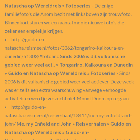
Natascha op Wereldreis » Fotoseries
- De enige
familiefoto's die Anom bezit met linksboven zijn trouwfoto.
Binnenkort sturen we een aantal mooie nieuwe foto's die
zeker een ereplekje krijgen.
http://guido-en-
natascha.reismee.nl/fotos/3362/tongariro-kaikoura-en-
dunedin/51303/#fotoanc
Sinds 2006 is dit vulkanische
gebied weer veel act.. » Tongariro, Kaikoura en Dunedin
» Guido en Natascha op Wereldreis » Fotoseries
- Sinds
2006 is dit vulkanische gebied weer veel actiever. Deze week
was er zelfs een extra waarschuwing vanwege verhoogde
activiteit en werd je verzocht niet Mount Doom op te gaan.
http://guido-en-
natascha.reismee.nl/reisverhaal/13411/me-my-enfield-and-
john/
Me, my Enfield and John » Reisverhalen » Guido en
Natascha op Wereldreis » Guido-en-