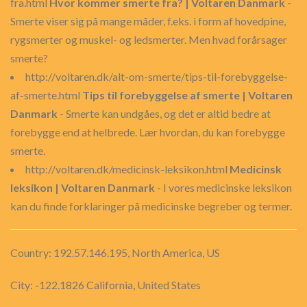
fra.html
Hvor kommer smerte fra? | Voltaren Danmark
-
Smerte viser sig på mange måder, f.eks. i form af hovedpine,
rygsmerter og muskel- og ledsmerter. Men hvad forårsager
smerte?
http://voltaren.dk/alt-om-smerte/tips-til-forebyggelse-
af-smerte.html
Tips til forebyggelse af smerte | Voltaren
Danmark
- Smerte kan undgåes, og det er altid bedre at
forebygge end at helbrede. Lær hvordan, du kan forebygge
smerte.
http://voltaren.dk/medicinsk-leksikon.html
Medicinsk
leksikon | Voltaren Danmark
- I vores medicinske leksikon
kan du finde forklaringer på medicinske begreber og termer.
Country: 192.57.146.195, North America, US
City: -122.1826 California, United States