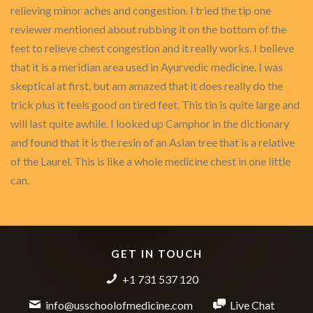
relieving minor aches and congestion. I tried the tip one
reviewer mentioned about rubbing it on the bottom of the
feet to relieve chest congestion and it really works. I believe
that it is a meridian area used in Ayurvedic medicine. I was
skeptical at first, but am amazed that it does really do the
trick plus it feels good on tired feet. This tin is quite large and
will last quite awhile. I looked up Camphor in the dictionary
and found that it is the resin of an Asian tree that is a relative
of the Laurel. This is like a whole medicine chest in one little
can.
GET IN TOUCH
+1 731 537 120
info@usschoolofmedicine.com
Live Chat