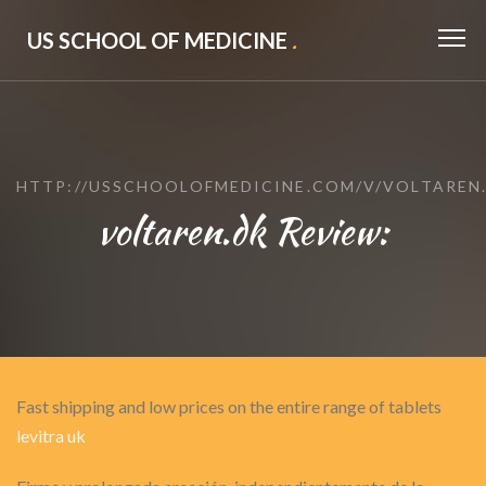
US SCHOOL OF MEDICINE
.
HTTP://USSCHOOLOFMEDICINE.COM/V/VOLTAREN
voltaren.dk Review:
Fast shipping and low prices on the entire range of tablets
levitra uk