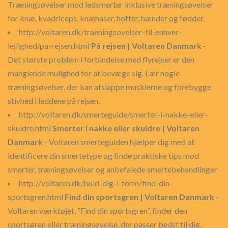
Træningsøvelser mod ledsmerter inklusive træningsøvelser
for knæ, kvadriceps, knæhaser, hofter, hænder og fødder.
http://voltaren.dk/traeningsovelser-til-enhver-
lejlighed/pa-rejsen.html
På rejsen | Voltaren Danmark
-
Det største problem i forbindelse med flyrejser er den
manglende mulighed for at bevæge sig. Lær nogle
træningsøvelser, der kan afslappe musklerne og forebygge
stivhed i leddene på rejsen.
http://voltaren.dk/smerteguide/smerter-i-nakke-eller-
skuldre.html
Smerter i nakke eller skuldre | Voltaren
Danmark
- Voltaren smerteguiden hjælper dig med at
identificere din smertetype og finde praktiske tips mod
smerter, træningsøvelser og anbefalede smertebehandlinger
http://voltaren.dk/hold-dig-i-form/find-din-
sportsgren.html
Find din sportsgren | Voltaren Danmark
-
Voltaren værktøjet, ”Find din sportsgren”, finder den
sportsgren eller træningsøvelse, der passer bedst til dig.