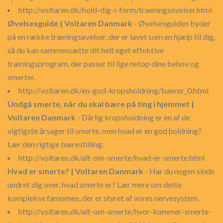
http://voltaren.dk/hold-dig-i-form/traeningsovelser.html
Øvelsesguide | Voltaren Danmark
- Øvelsesguiden byder
på en række træningsøvelser, der er lavet som en hjælp til dig,
så du kan sammensætte dit helt eget effektive
træningsprogram, der passer til lige netop dine behov og
smerter.
http://voltaren.dk/en-god-kropsholdning/baerer_0.html
Undgå smerte, når du skal bære på ting i hjemmet |
Voltaren Danmark
- Dårlig kropsholdning er en af de
vigtigste årsager til smerte, men hvad er en god holdning?
Lær den rigtige bærestilling.
http://voltaren.dk/alt-om-smerte/hvad-er-smerte.html
Hvad er smerte? | Voltaren Danmark
- Har du nogen sinde
undret dig over, hvad smerte er? Lær mere om dette
komplekse fænomen, der er styret af vores nervesystem.
http://voltaren.dk/alt-om-smerte/hvor-kommer-smerte-