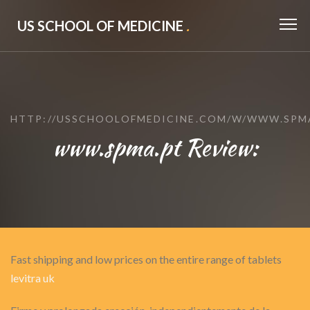
US SCHOOL OF MEDICINE
.
HTTP://USSCHOOLOFMEDICINE.COM/W/WWW.SPM
www.spma.pt Review:
Fast shipping and low prices on the entire range of tablets
levitra uk